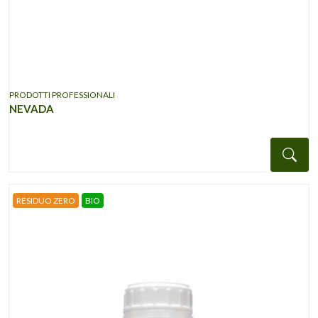
PRODOTTI PROFESSIONALI
NEVADA
Det
RESIDUO ZERO
BIO