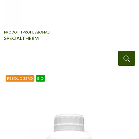
PRODOTTI PROFESSIONALI
SPECIALTHERM
Det
RESIDUO ZERO
BIO