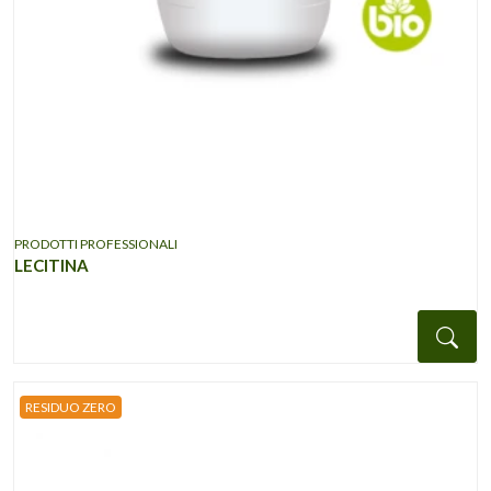
PRODOTTI PROFESSIONALI
LECITINA
Det
RESIDUO ZERO