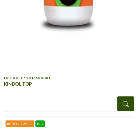
PRODOTTI PROFESSIONALI
KINDOL TOP
Det
RESIDUO ZERO
BIO