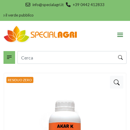
info@specialagri.it
+39 0442 412833
 e il verde pubblico
RESIDUO ZERO