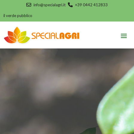
info@specialagri.it
+39 0442 412833
l verde pubblico