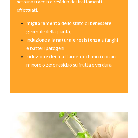
nessuna traccia o residuo dei trattamenti
effettuati.
miglioramento
dello stato di benessere
generale della pianta;
induzione alla
naturale resistenza
a funghi
e batteri patogeni;
riduzione dei trattamenti chimici
con un
minore o zero residuo su frutta e verdura