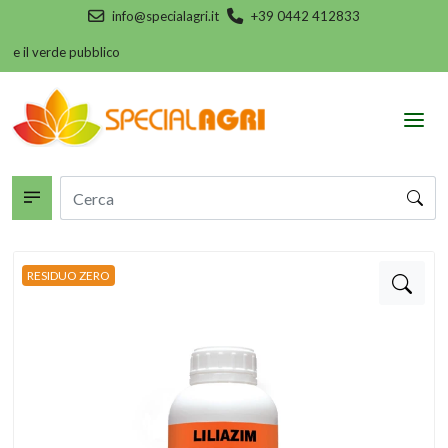
info@specialagri.it
+39 0442 412833
a e il verde pubblico
RESIDUO ZERO