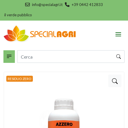
info@specialagri.it
+39 0442 412833
e il verde pubblico
RESIDUO ZERO