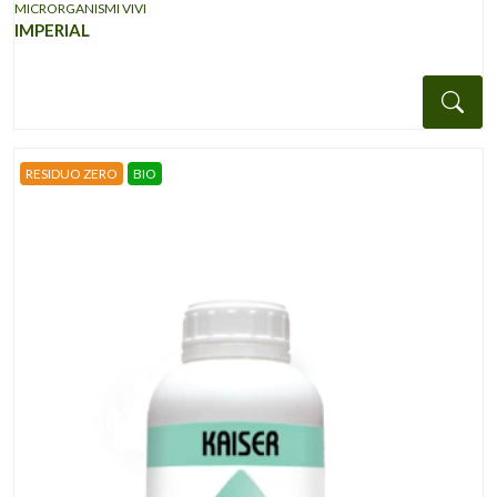
MICRORGANISMI VIVI
IMPERIAL
Det
RESIDUO ZERO
BIO