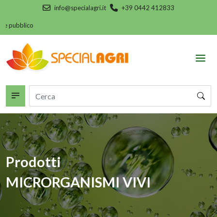
info@specialagri.it
+39 0442 412833
ubblico
Prodotti
MICRORGANISMI VIVI