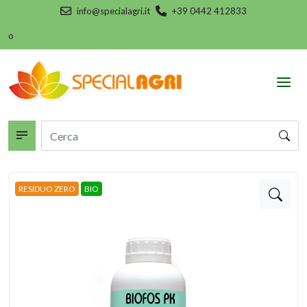
info@specialagri.it
+39 0442 412833
co
RESIDUO ZERO
BIO