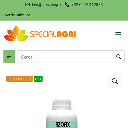
info@specialagri.it
+39 0442 412833
 il verde pubblico
RESIDUO ZERO
BIO