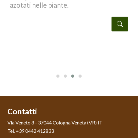
azotati nelle piante.
Detta
taglio
Contatti
Via Veneto 8 - 37044 Cologna Veneta (VR) IT
Tel. +39 0442 412833