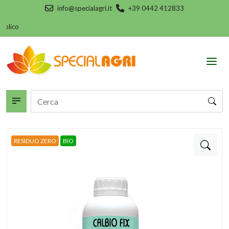
info@specialagri.it
+39 0442 412833
o
RESIDUO ZERO
BIO