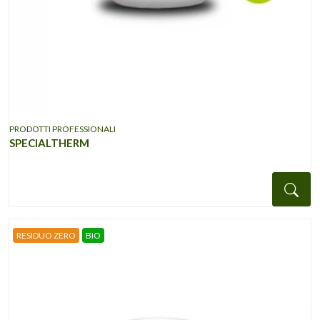
PRODOTTI PROFESSIONALI
SPECIALTHERM
Det
RESIDUO ZERO
BIO