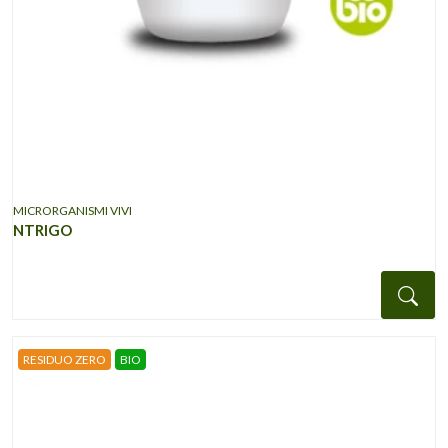
MICRORGANISMI VIVI
NTRIGO
Det
RESIDUO ZERO
BIO