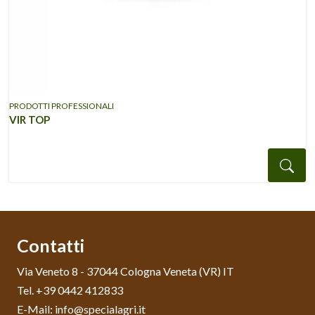
PRODOTTI PROFESSIONALI
VIR TOP
Det
Contatti
Via Veneto 8 - 37044 Cologna Veneta (VR) IT
Tel. +39 0442 412833
E-Mail: info@specialagri.it