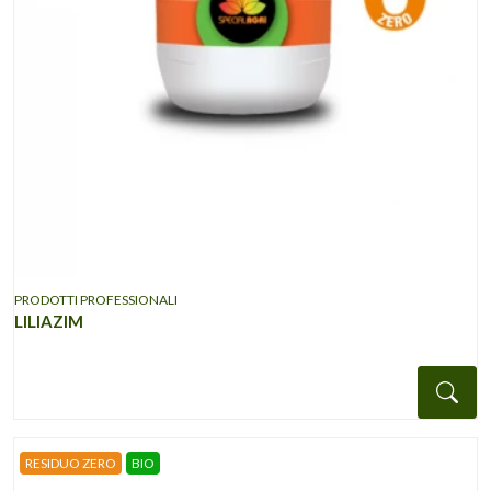
PRODOTTI PROFESSIONALI
LILIAZIM
Det
RESIDUO ZERO
BIO