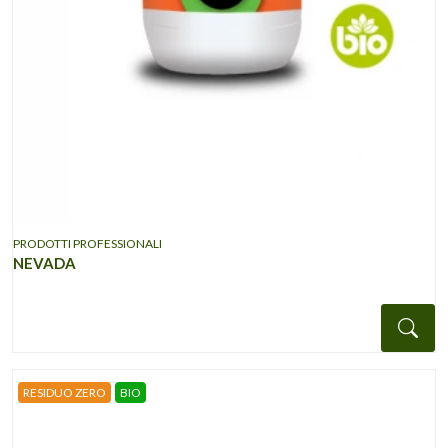
PRODOTTI PROFESSIONALI
NEVADA
Det
RESIDUO ZERO
BIO