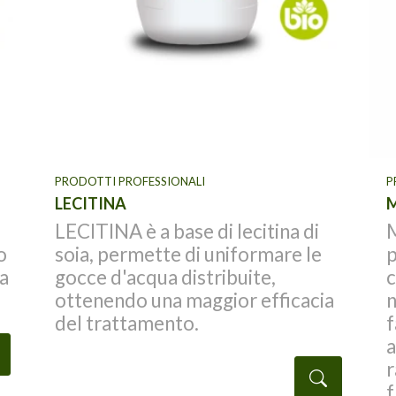
PRODOTTI PROFESSIONALI
PROD
LECITINA
MAX
LECITINA è a base di lecitina di
MAX
soia, permette di uniformare le
pro
gocce d'acqua distribuite,
cit
ottenendo una maggior efficacia
nel
del trattamento.
fas
aum
ttaglio
rac
Dettaglio
fru