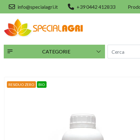
info@specialagri.it
+39 0442 412833
Prodo
CATEGORIE
RESIDUO ZERO
BIO