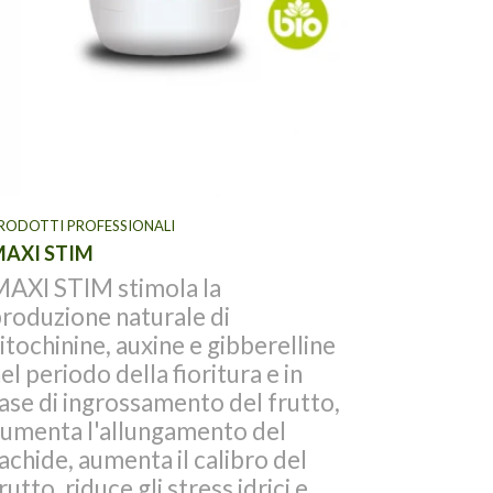
ESTRATTI VEGET
STIM BLACK
STIM BLACK
nello svilu
fogliare si
portando l
maggiore at
aumentand
OTTI PROFESSIONALI
vegetativa
I STIM
della pare
I STIM stimola la
stress di v
duzione naturale di
ochinine, auxine e gibberelline
 periodo della fioritura e in
e di ingrossamento del frutto,
enta l'allungamento del
hide, aumenta il calibro del
tto, riduce gli stress idrici e