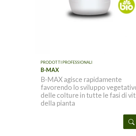
PRODOTTI PROFESSIONALI
B-MAX
flora
B-MAX agisce rapidamente
anta,
favorendo lo sviluppo vegetativo
delle colture in tutte le fasi di vita
to
della pianta
i di
De