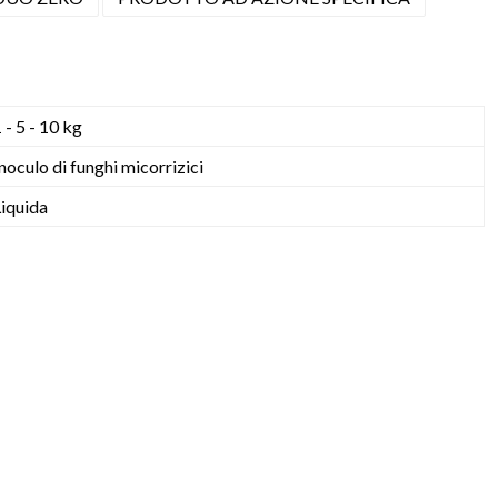
 - 5 - 10 kg
noculo di funghi micorrizici
Liquida