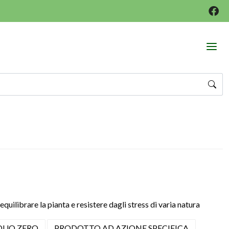
uilibrare la pianta e resistere dagli stress di varia natura
DUO ZERO
PRODOTTO AD AZIONE SPECIFICA