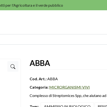
tti per l'Agricoltura e il verde pubblico
ABBA
Cod. Art.:
ABBA
Categoria:
MICRORGANISMI VIVI
Complesso di Streptomices Spp, che aiutano ad eq
Tags:
AMMESSO IN BIOLOGICO
RESI