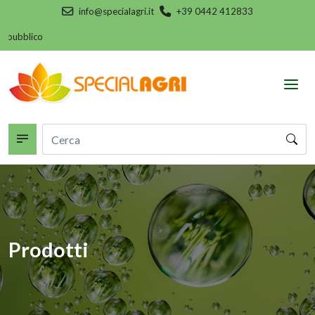
info@specialagri.it
+39 0442 412833
blico
Prodotti