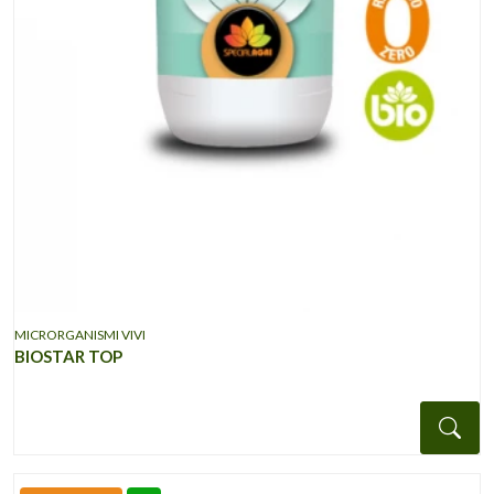
MICRORGANISMI VIVI
BIOSTAR TOP
Det