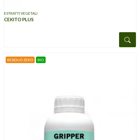
ESTRATTI VEGETALI
CEKITO PLUS
Det
RESIDUO ZERO
BIO