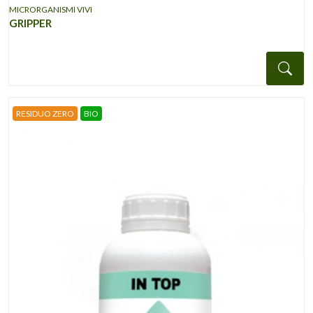
MICRORGANISMI VIVI
GRIPPER
Det
RESIDUO ZERO
BIO