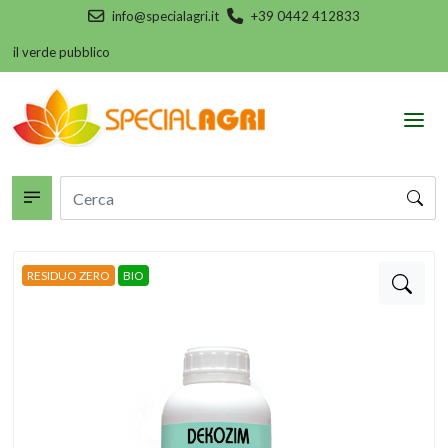
info@specialagri.it
+39 0442 412833
 il verde pubblico
RESIDUO ZERO
BIO