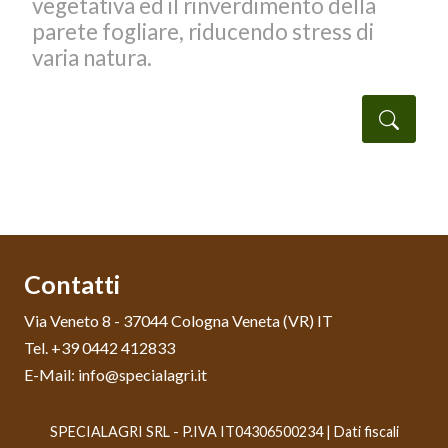
vegetativa ed il rinverdimento della
parete fogliare, riducendo stress di
varia natura.
taglio
Detta
Contatti
Via Veneto 8 - 37044 Cologna Veneta (VR) IT
Tel. +39 0442 412833
E-Mail: info@specialagri.it
SPECIALAGRI SRL - P.IVA IT04306500234 |
Dati fiscali