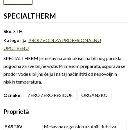
SPECIALTHERM
Sku:
STH
Kategorija:
PROIZVODI ZA PROFESIONALNU
UPOTREBU
SPECIALTHERM je mešavina aminokiselina biljnog porekla
pogodna za sve biljne vrste. Primenom preparata, usporava se
prodor vode u biljnu ćeiju i na taj način štiti od nepovoljnih
niskih temperatura.
Oznake:
ZERO ZERO RESIDUE
ORGANSKO
Proprietà
SASTAV
Mešavina organskih azotnih đubriva