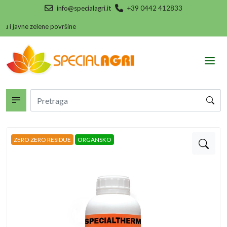
info@specialagri.it
+39 0442 412833
u i javne zelene površine
ZERO ZERO RESIDUE
ORGANSKO