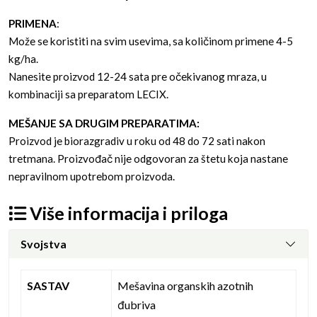
PRIMENA
:
Može se koristiti na svim usevima, sa količinom primene 4-5
kg/ha.
Nanesite proizvod 12-24 sata pre očekivanog mraza, u
kombinaciji sa preparatom LECIX.
MEŠANJE SA DRUGIM PREPARATIMA:
Proizvod je biorazgradiv u roku od 48 do 72 sati nakon
tretmana. Proizvođač nije odgovoran za štetu koja nastane
nepravilnom upotrebom proizvoda.
Više informacija i priloga
Svojstva
SASTAV
Mešavina organskih azotnih
đubriva