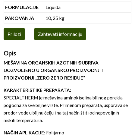
FORMULACIJE
Liquida
PAKOVANJA
10, 25 kg
Prilozi
Zahtevati informaciju
Opis
MEŠAVINA ORGANSKIH AZOTNIH ĐUBRIVA
DOZVOLJENO U ORGANSKOJ PROIZVODNJI I
PROIZVODNJI ,,ZERO ZERO RESIDUE“
KARAKTERISTIKE PREPARATA:
SPECIALTHERM je mešavina aminokiselina biljnog porekla
pogodna za sve biljne vrste. Primenom preparata, usporava se
prodor vode u biljnu ćeiju i na taj način štiti od nepovoljnih
niskih temperatura.
NAČIN APLIKACIJE
: Folijarno