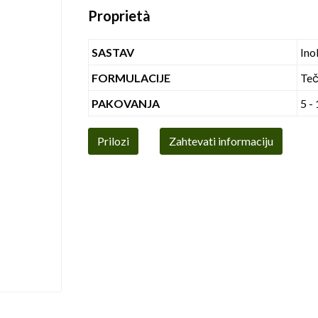
Proprietà
SASTAV
Ino
FORMULACIJE
Teč
PAKOVANJA
5 -
Prilozi
Zahtevati informaciju