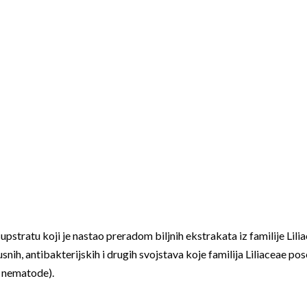
tratu koji je nastao preradom biljnih ekstrakata iz familije Lil
usnih, antibakterijskih i drugih svojstava koje familija Liliaceae po
, nematode).