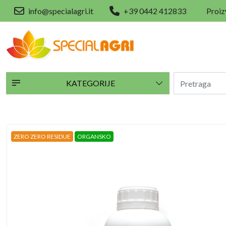
info@specialagri.it
+39 0442 412833
Proiz
KATEGORIJE
ZERO ZERO RESIDUE
ORGANSKO