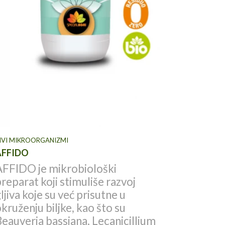
ŽIVI MIKRO
IVI MIKROORGANIZMI
AFFIDO
AFFIDO je mikrobiološki
o
reparat koji stimuliše razvoj
ljiva koje su već prisutne u
kruženju biljke, kao što su
eauveria bassiana, Lecanicillium