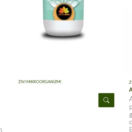
ŽIVI MIKROORGANIZMI
Ž
Dettagli
p
g
o
m
B