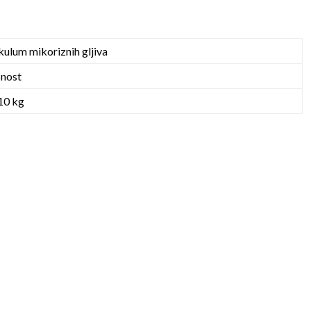
kulum mikoriznih gljiva
nost
 10 kg