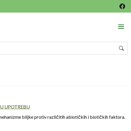
NU UPOTREBU
izme biljke protiv različitih abiotičkih i biotičkih faktora.