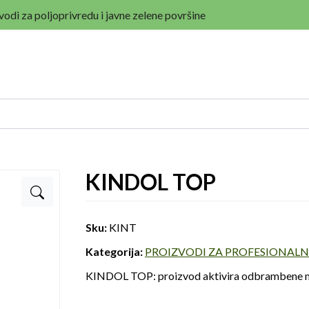
vodi za poljoprivredu i javne zelene površine
KINDOL TOP
Sku:
KINT
Kategorija:
PROIZVODI ZA PROFESIONAL
KINDOL TOP: proizvod aktivira odbrambene mehan