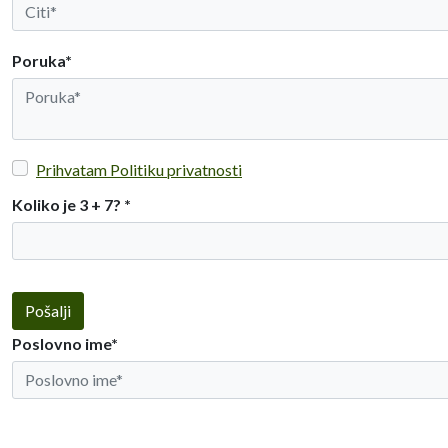
Poruka*
Prihvatam Politiku privatnosti
Koliko je 3 + 7?
*
Pošalji
Poslovno ime*