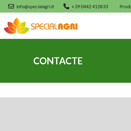
info@specialagri.it
+39 0442 412833
Produ
CONTACTE