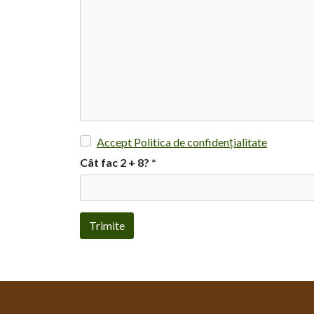
Accept Politica de confidențialitate
Cât fac 2 + 8?
*
Trimite